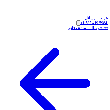
عرض الرسائل
+1 587 419 5984
5155 رسالة
·
منذ 4 دقائق