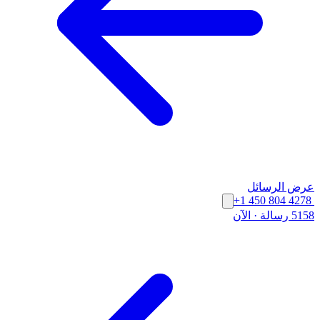
عرض الرسائل
+1 450 804 4278
5158 رسالة
·
الآن