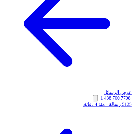
عرض الرسائل
+1 438 700 7708
5125 رسالة
·
منذ 4 دقائق