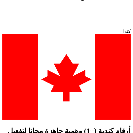
كندا
أرقام كندية (+1) وهمية جاهزة مجانا لتفعيل