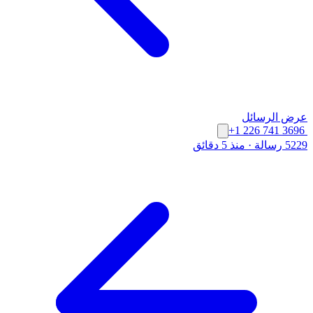
عرض الرسائل
+1 226 741 3696
5229 رسالة
·
منذ 5 دقائق