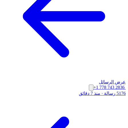
عرض الرسائل
+1 778 743 2836
5176 رسالة
·
منذ 7 دقائق