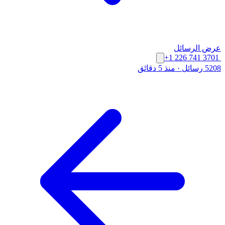
عرض الرسائل
+1 226 741 3701
5208 رسائل
·
منذ 5 دقائق