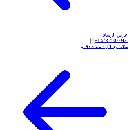
عرض الرسائل
+1 548 490 0943
5204 رسائل
·
منذ 8 دقائق