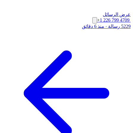
عرض الرسائل
+1 226 799 4709
5229 رسالة
·
منذ 6 دقائق