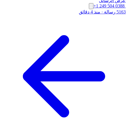
عرض الرسائل
+1 249 504 0388
5163 رسالة
·
منذ 4 دقائق