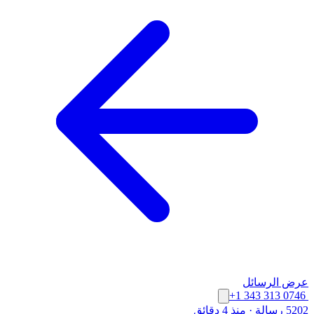
عرض الرسائل
+1 343 313 0746
5202 رسالة
·
منذ 4 دقائق