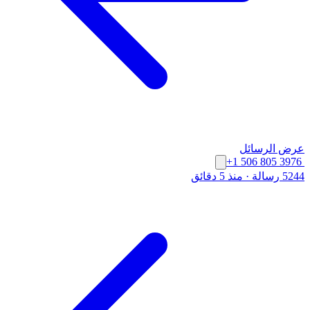
عرض الرسائل
+1 506 805 3976
5244 رسالة
·
منذ 5 دقائق