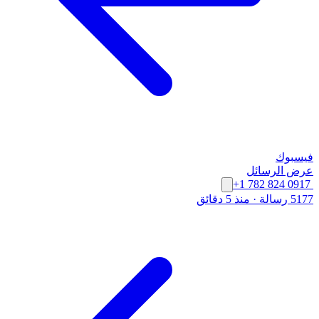
فيسبوك
عرض الرسائل
+1 782 824 0917
5177 رسالة
·
منذ 5 دقائق