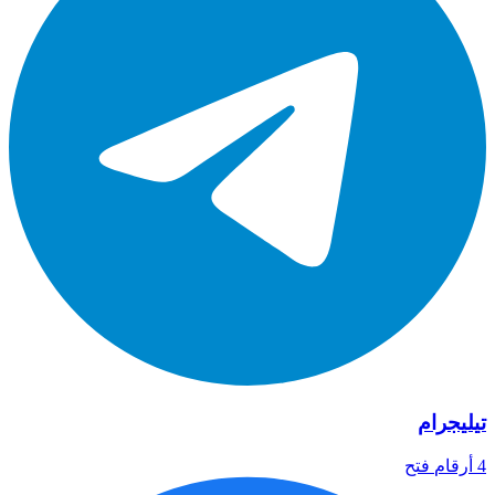
تيليجرام
4 أرقام
فتح