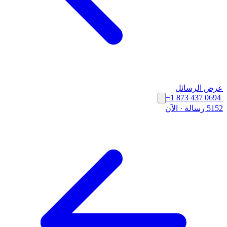
عرض الرسائل
+1 873 437 0694
5152 رسالة
·
الآن