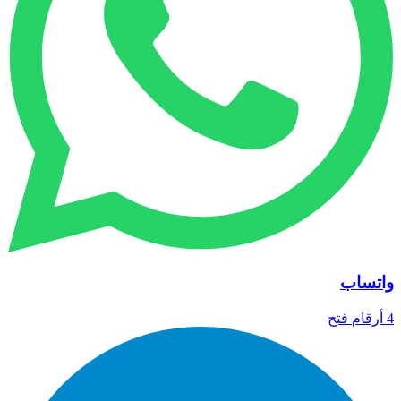
واتساب
4 أرقام
فتح