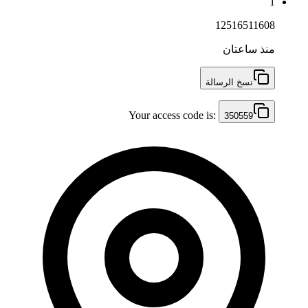
1
12516511608
منذ ساعتان
نسخ الرسالة
Your access code is:
350559