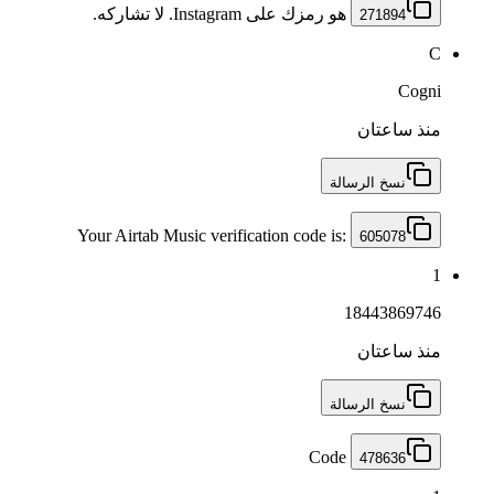
‏ هو رمزك على Instagram. لا تشاركه. ‏‏
271894
C
Cogni
منذ ساعتان
نسخ الرسالة
Your Airtab Music verification code is:
605078
1
18443869746
منذ ساعتان
نسخ الرسالة
Code
478636