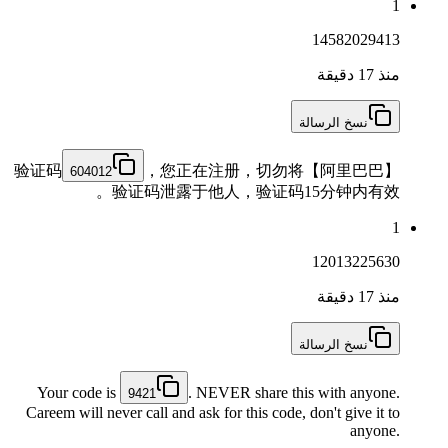
1
14582029413
منذ 17 دقيقة
نسخ الرسالة
，您正在注册，切勿将
【阿里巴巴】验证码
604012
验证码泄露于他人，验证码15分钟内有效。
1
12013225630
منذ 17 دقيقة
نسخ الرسالة
Your code is
. NEVER share this with anyone.
9421
Careem will never call and ask for this code, don't give it to
anyone.