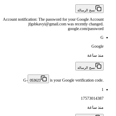
نسخ الرسالة
Account notification: The password for your Google Account
jfgsbkavyi@gmail.com was recently changed.
google.com/password
G
Google
منذ ساعة
نسخ الرسالة
G-
is your Google verification code.
053623
1
17573014387
منذ ساعة