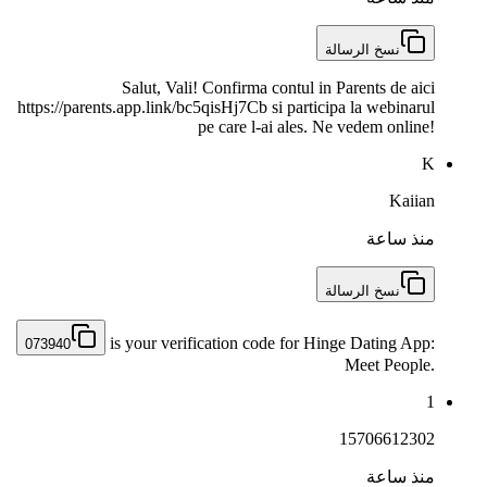
نسخ الرسالة
Salut, Vali! Confirma contul in Parents de aici
https://parents.app.link/bc5qisHj7Cb si participa la webinarul
pe care l-ai ales. Ne vedem online!
K
Kaiian
منذ ساعة
نسخ الرسالة
is your verification code for Hinge Dating App:
073940
Meet People.
1
15706612302
منذ ساعة