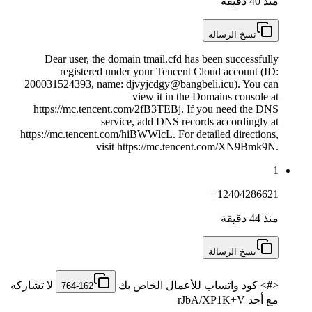
منذ 40 دقيقة
نسخ الرسالة
Dear user, the domain tmail.cfd has been successfully
registered under your Tencent Cloud account (ID:
200031524393, name: djvyjcdgy@bangbeli.icu). You can
view it in the Domains console at
https://mc.tencent.com/2fB3TEBj. If you need the DNS
service, add DNS records accordingly at
https://mc.tencent.com/hiBWWlcL. For detailed directions,
visit https://mc.tencent.com/XN9Bmk9N.
1
+12404286621
منذ 44 دقيقة
نسخ الرسالة
<#> كود واتساب للأعمال الخاص بك ‎
لا تشاركه
764-162
مع أحد rJbA/XP1K+V