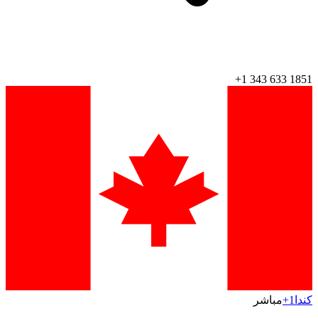
+1 343 633 1851
كندا
+1
مباشر