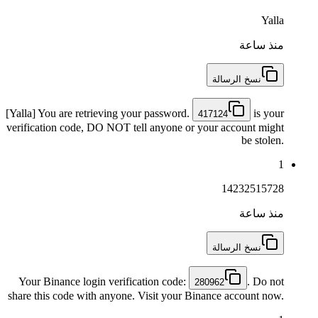
Yalla
منذ ساعة
نسخ الرسالة
[Yalla] You are retrieving your password.
is your
417124
verification code, DO NOT tell anyone or your account might
be stolen.
1
14232515728
منذ ساعة
نسخ الرسالة
Your Binance login verification code:
. Do not
280962
share this code with anyone. Visit your Binance account now.