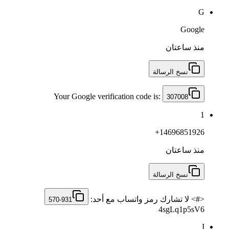
G
Google
منذ ساعتان
نسخ الرسالة
Your Google verification code is:
307008
1
+14696851926
منذ ساعتان
نسخ الرسالة
<#> لا تشارك رمز ‏واتساب مع أحد: ‎
570-931
4sgLq1p5sV6
I