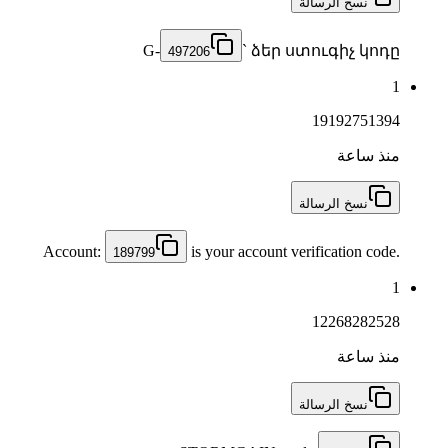
نسخ الرسالة
G-
` ձեր ստուգիչ կոդը
497206
1
19192751394
منذ ساعة
نسخ الرسالة
Account:
is your account verification code.
189799
1
12268282528
منذ ساعة
نسخ الرسالة